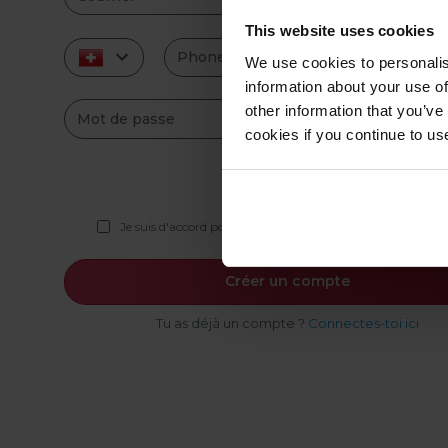
This website uses cookies
Phone number
We use cookies to personalis
information about your use of
other information that you’ve
Mot de passe
cookies if you continue to us
Au moins 8 caractères
Je suis d'accord pour que Room Estate
Conditions d'utilis
Créer un compte
Tu as déjà un compte ?
Connectes-toi ici